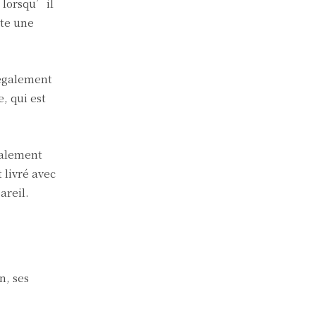
é lorsqu’il
rte une
 également
, qui est
galement
 livré avec
areil.
N
n, ses