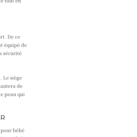
e tout en
rt. De ce
st équipé de
a sécurité
. Le siège
sautera de
de peau qui
OR
e pour bébé