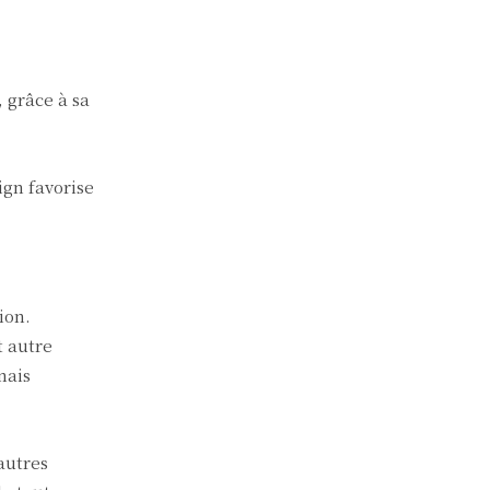
 grâce à sa
ign favorise
ion.
t autre
nais
autres