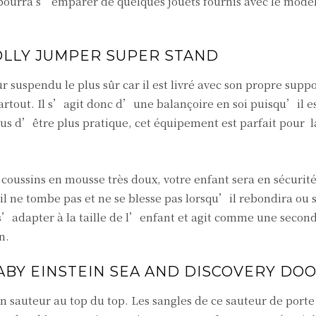
pourra s’emparer de quelques jouets fournis avec le modèl
OLLY JUMPER SUPER STAND
r suspendu le plus sûr car il est livré avec son propre suppo
 partout. Il s’agit donc d’une balançoire en soi puisqu’il e
plus d’être plus pratique, cet équipement est parfait pour l
coussins en mousse très doux, votre enfant sera en sécurité
il ne tombe pas et ne se blesse pas lorsqu’il rebondira ou 
 s’adapter à la taille de l’enfant et agit comme une secon
n.
ABY EINSTEIN SEA AND DISCOVERY DO
n sauteur au top du top. Les sangles de ce sauteur de port